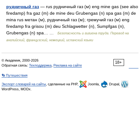
рудничный газ
— rus рудничный газ (м) eng mine gas (see also
firedamp) fra gaz (m) de mine deu Grubengas (n) spa gas (m) de
mina rus метан (м), рудничный газ (м); гремучий газ (м) eng
firedamp fra grisou (m) deu Schlagwetter (n), Sumpfgas (n),
Grubengas (n) spa… …
Безопасность и гигиена труда. Перевод на
английский, французский, немецкий, испанский языки
© Академик, 2000-2026
18+
Обратная связь:
Техподдержка
,
Реклама на сайте
👣 Путешествия
Экспорт словарей на сайты
, сделанные на PHP,
Joomla,
Drupal,
WordPress, MODx.