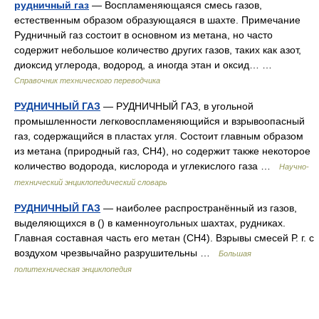
рудничный газ
— Воспламеняющаяся смесь газов,
естественным образом образующаяся в шахте. Примечание
Рудничный газ состоит в основном из метана, но часто
содержит небольшое количество других газов, таких как азот,
диоксид углерода, водород, а иногда этан и оксид… …
Справочник технического переводчика
РУДНИЧНЫЙ ГАЗ
— РУДНИЧНЫЙ ГАЗ, в угольной
промышленности легковоспламеняющийся и взрывоопасный
газ, содержащийся в пластах угля. Состоит главным образом
из метана (природный газ, СН4), но содержит также некоторое
количество водорода, кислорода и углекислого газа …
Научно-
технический энциклопедический словарь
РУДНИЧНЫЙ ГАЗ
— наиболее распространённый из газов,
выделяющихся в () в каменноугольных шахтах, рудниках.
Главная составная часть его метан (СН4). Взрывы смесей Р. г. с
воздухом чрезвычайно разрушительны …
Большая
политехническая энциклопедия