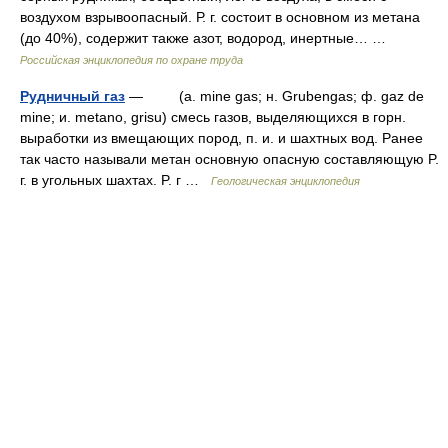
воздухом взрывоопасный. Р. г. состоит в основном из метана
(до 40%), содержит также азот, водород, инертные… …
Российская энциклопедия по охране труда
Рудничный газ
— (a. mine gas; н. Grubengas; ф. gaz de
mine; и. metano, grisu) смесь газов, выделяющихся в горн.
выработки из вмещающих пород, п. и. и шахтных вод. Pанее
так часто называли метан основную опасную составляющую P.
г. в угольных шахтах. P. г …
Геологическая энциклопедия